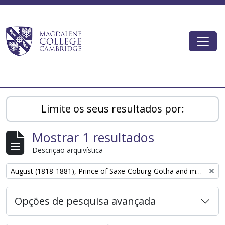
Skip to main content
Togg
Magdalene College AtoM
Limite os seus resultados por:
Mostrar 1 resultados
Descrição arquivística
Remove filter:
August (1818-1881), Prince of Saxe-Coburg-Gotha and major general
Opções de pesquisa avançada