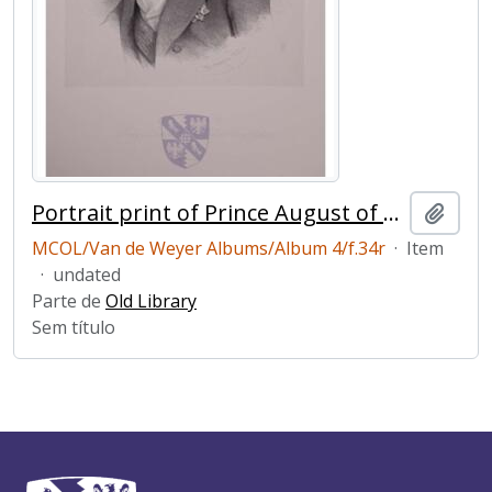
Portrait print of Prince August of Saxe-Coburg-Gotha
Adici
MCOL/Van de Weyer Albums/Album 4/f.34r
·
Item
·
undated
Parte de
Old Library
Sem título