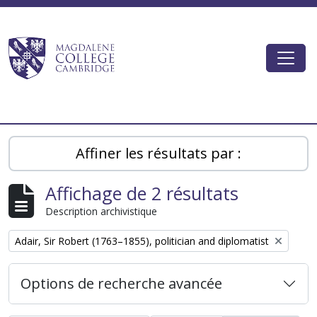
Skip to main content
Togg
Magdalene College AtoM
Affiner les résultats par :
Affichage de 2 résultats
Description archivistique
Remove filter:
Adair, Sir Robert (1763–1855), politician and diplomatist
Options de recherche avancée