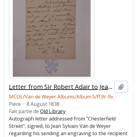
Letter from Sir Robert Adair to Jean Sylvain Van de Weyer
Ajout
MCOL/Van de Weyer Albums/Album 5/ff.9r-9v
·
Pièce
·
8 August 1838
Fait partie de
Old Library
Autograph letter addressed from "Chesterfield
Street", signed, to Jean Sylvain Van de Weyer
regarding his sending an engraving to the recipient