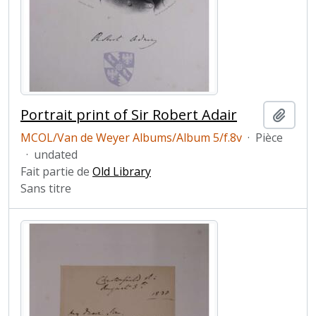
Portrait print of Sir Robert Adair
Ajout
MCOL/Van de Weyer Albums/Album 5/f.8v
·
Pièce
·
undated
Fait partie de
Old Library
Sans titre