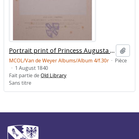
Portrait print of Princess Augusta Sophia
Ajout
MCOL/Van de Weyer Albums/Album 4/f.30r
·
Pièce
·
1 August 1840
Fait partie de
Old Library
Sans titre